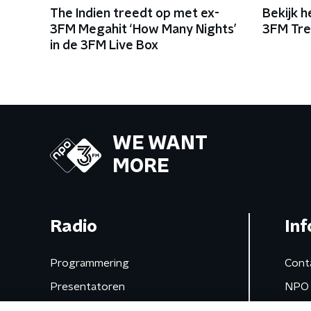
The Indien treedt op met ex-
Bekijk h
3FM Megahit ‘How Many Nights’
3FM Tre
in de 3FM Live Box
WE WANT
MORE
Radio
Inf
Programmering
Cont
Presentatoren
NPO 
Frequenties
App 