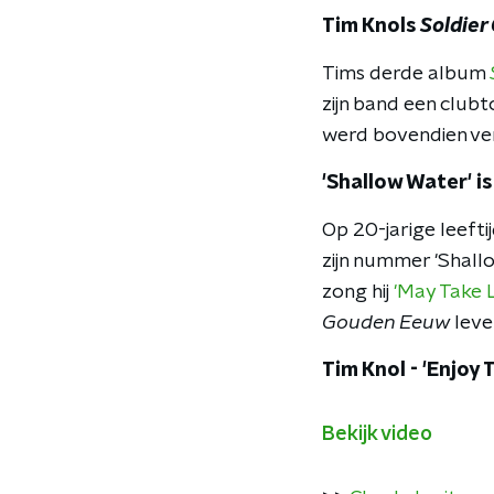
Tim Knols
Soldier
Tims derde album
zijn band een clubt
werd bovendien ve
'Shallow Water' i
Op 20-jarige leeftij
zijn nummer 'Shall
zong hij
'May Take 
Gouden Eeuw
leve
Tim Knol - 'Enjoy T
Bekijk video