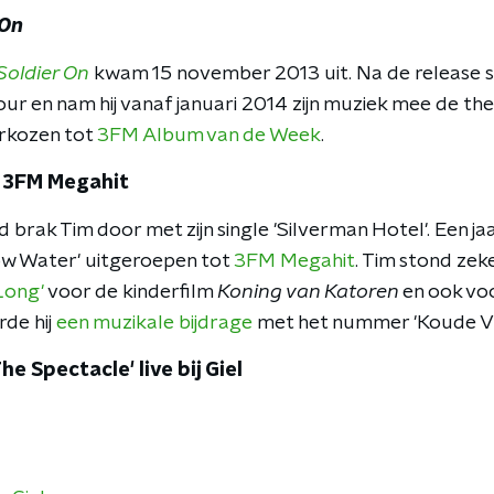
 On
Soldier On
kwam 15 november 2013 uit. Na de release s
our en nam hij vanaf januari 2014 zijn muziek mee de the
rkozen tot
3FM Album van de Week
.
s 3FM Megahit
d brak Tim door met zijn single 'Silverman Hotel'. Een ja
ow Water' uitgeroepen tot
3FM Megahit
. Tim stond zeker
Long'
voor de kinderfilm
Koning van Katoren
en ook voo
rde hij
een muzikale bijdrage
met het nummer 'Koude V
he Spectacle' live bij Giel