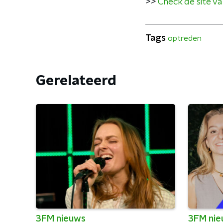
>>
Check de site va
Tags
optreden
Gerelateerd
3FM nieuws
3FM ni