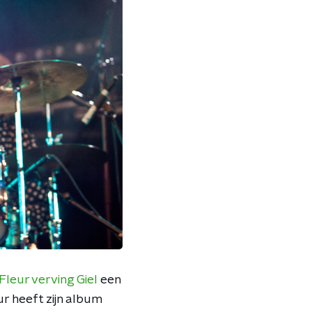
Fleur verving Giel
een
r heeft zijn album