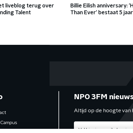
et liveblog terug over
Billie Eilish anniversary: 
nding Talent
Than Ever' bestaat 5 jaar
o
NPO 3FM nieuws
Altijd op de hoogte van 
act
Campus
de studio