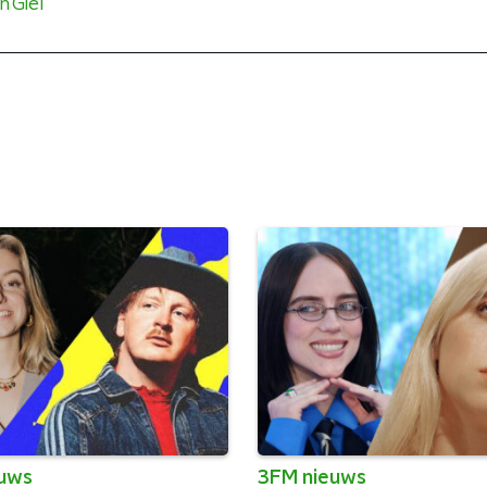
n Giel
euws
3FM nieuws