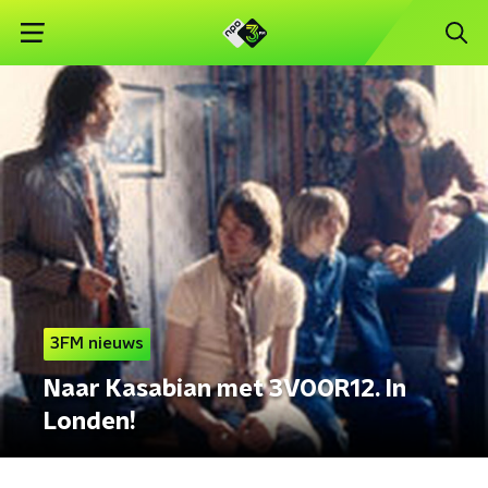
3FM nieuws
Naar Kasabian met 3VOOR12. In
Londen!