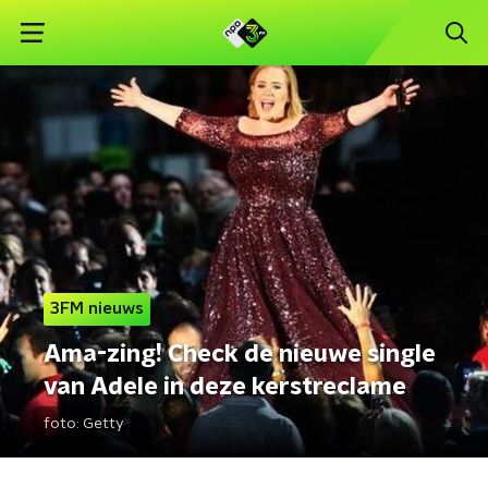
3FM nieuws
Ama-zing! Check de nieuwe single
van Adele in deze kerstreclame
foto:
Getty