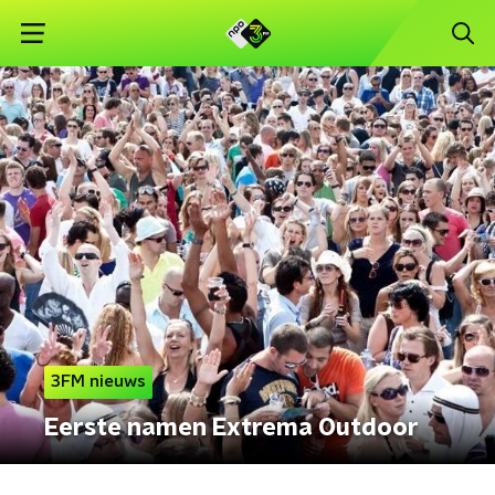
3FM nieuws
Eerste namen Extrema Outdoor