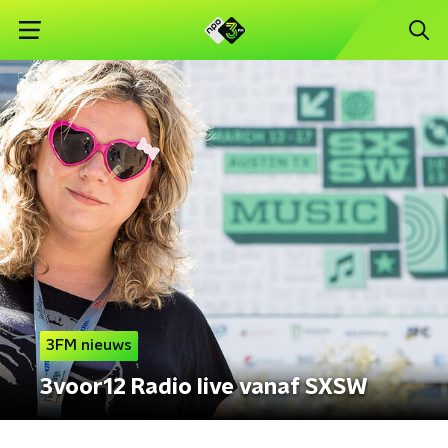
3FM nieuws
3voor12 Radio live vanaf SXSW