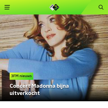
3FM nieuws
Concert Madonna bijna
uitverkocht