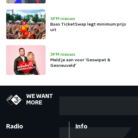
3FM nieuws
Baas TicketSwap legt minimum prijs
uit
3FM nieuws
Meld je aan voor 'Geswipet &
Gesneuveld'
WE WANT
MORE
Radio
Info