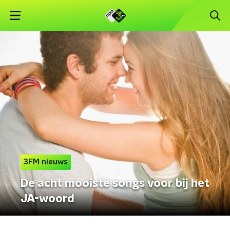
3FM nieuws
De acht mooiste songs voor bij het
JA-woord