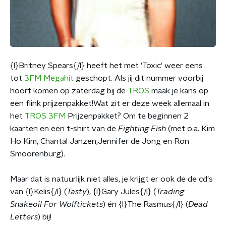
{l}Britney Spears{/l} heeft het met 'Toxic' weer eens
tot
3FM Megahit
geschopt. Als jij dit nummer voorbij
hoort komen op zaterdag bij de
TROS
maak je kans op
een flink prijzenpakket!Wat zit er deze week allemaal in
het
TROS 3FM
Prijzenpakket? Om te beginnen 2
kaarten en een t-shirt van de
Fighting Fish
(met o.a. Kim
Ho Kim, Chantal Janzen,Jennifer de Jong en Ron
Smoorenburg).
Maar dat is natuurlijk niet alles, je krijgt er ook de de cd's
van {l}Kelis{/l} (
Tasty
), {l}Gary Jules{/l} (
Trading
Snakeoil For Wolftickets
) én {l}The Rasmus{/l} (
Dead
Letters
) bij!