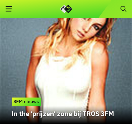
3FM nieuws
In the 'prijzen' zone bij TROS 3FM