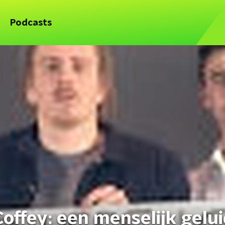
Podcasts
ffey: een menselijk gelui