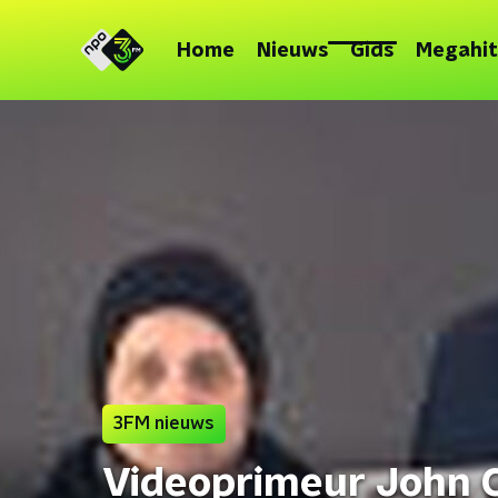
Home
Nieuws
Gids
Megahit
3FM nieuws
Videoprimeur John Co