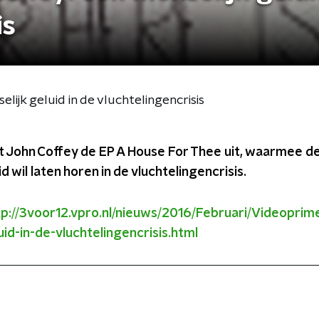
is
ijk geluid in de vluchtelingencrisis
t John Coffey de EP A House For Thee uit, waarmee d
d wil laten horen in de vluchtelingencrisis.
tp://3voor12.vpro.nl/nieuws/2016/Februari/Videoprim
id-in-de-vluchtelingencrisis.html