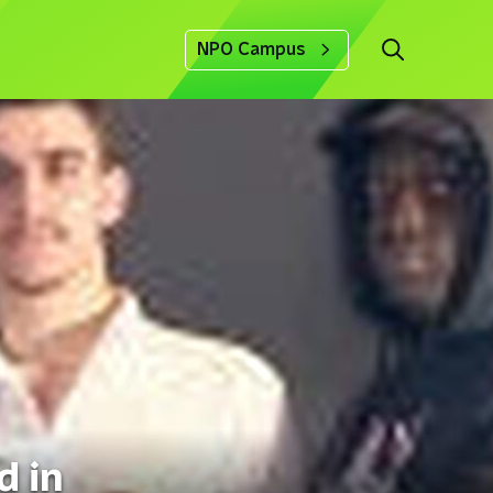
NPO Campus
d in