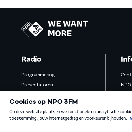
WE WANT
MORE
Radio
Inf
Programmering
Cont
Presentatoren
NPO 
Frequenties
App 
Gemist
Algemene voorwaarden
Privacybeleid