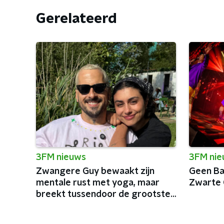
Gerelateerd
3FM nieuws
3FM ni
Zwangere Guy bewaakt zijn
Geen Bai
mentale rust met yoga, maar
Zwarte 
breekt tussendoor de grootste
podia van België af