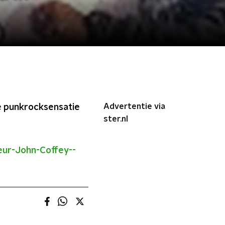
Advertentie via
e punkrocksensatie
ster.nl
eur-John-Coffey--