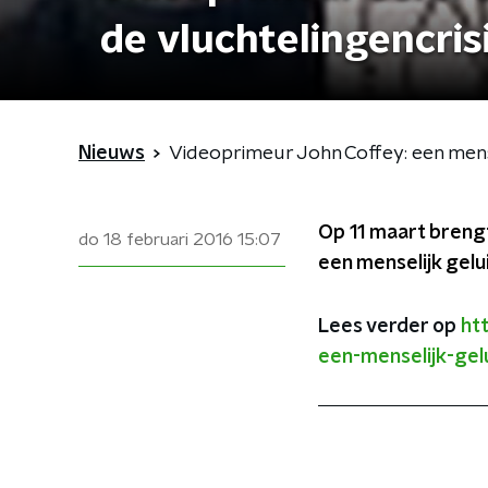
de vluchtelingencris
Nieuws
Videoprimeur John Coffey: een mensel
Op 11 maart breng
do 18 februari 2016
15:07
een menselijk gelui
Lees verder op
ht
een-menselijk-gelu