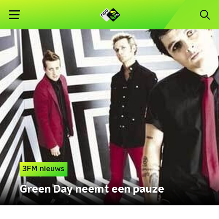
3FM nieuws
Green Day neemt een pauze