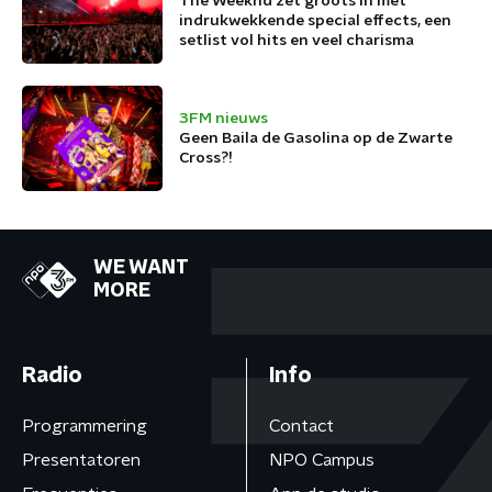
The Weeknd zet groots in met
indrukwekkende special effects, een
setlist vol hits en veel charisma
3FM nieuws
Geen Baila de Gasolina op de Zwarte
Cross?!
WE WANT
MORE
Radio
Info
Programmering
Contact
Presentatoren
NPO Campus