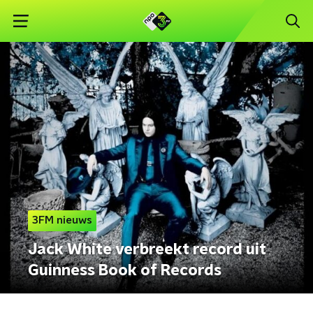
3FM nieuws
Jack White verbreekt record uit
Guinness Book of Records