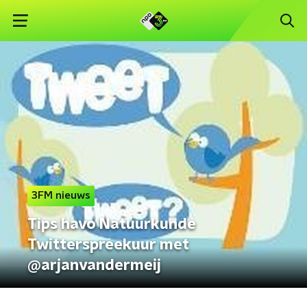
3FM nieuws
Tips havo Natuurkunde
Twitterspreekuur met
@arjanvandermeij