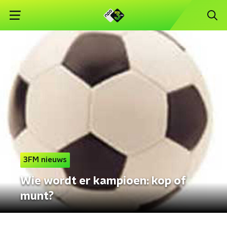
3FM nieuws
Wie wordt er kampioen: kop of
munt?