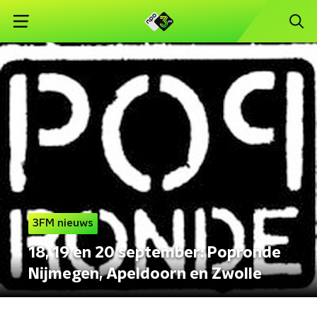
3FM nieuws
18, 19 en 20 september: Popronde
Nijmegen, Apeldoorn en Zwolle