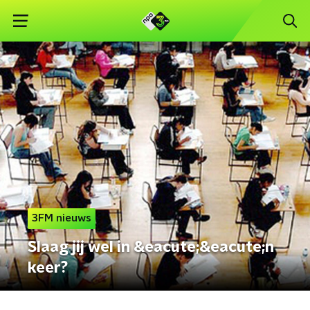
3FM nieuws
Slaag jij wel in &eacute;&eacute;n
keer?