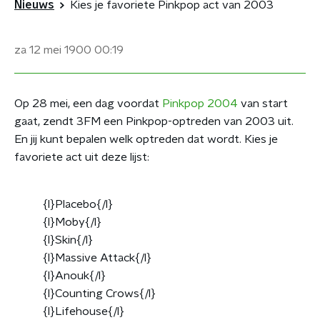
Nieuws
Kies je favoriete Pinkpop act van 2003
za 12 mei 1900
00:19
Op 28 mei, een dag voordat
Pinkpop 2004
van start
gaat, zendt 3FM een Pinkpop-optreden van 2003 uit.
En jij kunt bepalen welk optreden dat wordt. Kies je
favoriete act uit deze lijst:
{l}Placebo{/l}
{l}Moby{/l}
{l}Skin{/l}
{l}Massive Attack{/l}
{l}Anouk{/l}
{l}Counting Crows{/l}
{l}Lifehouse{/l}