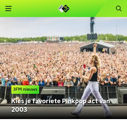
3FM nieuws
Kies je favoriete Pinkpop act van
2003