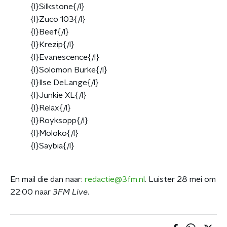
{l}Silkstone{/l}
{l}Zuco 103{/l}
{l}Beef{/l}
{l}Krezip{/l}
{l}Evanescence{/l}
{l}Solomon Burke{/l}
{l}Ilse DeLange{/l}
{l}Junkie XL{/l}
{l}Relax{/l}
{l}Royksopp{/l}
{l}Moloko{/l}
{l}Saybia{/l}
En mail die dan naar:
redactie@3fm.nl
. Luister 28 mei om
22:00 naar
3FM Live
.