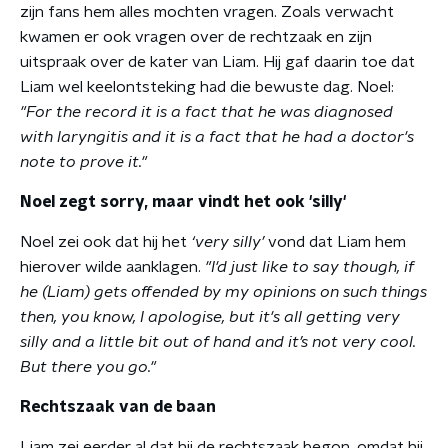
zijn fans hem alles mochten vragen. Zoals verwacht
kwamen er ook vragen over de rechtzaak en zijn
uitspraak over de kater van Liam. Hij gaf daarin toe dat
Liam wel keelontsteking had die bewuste dag. Noel:
"For the record it is a fact that he was diagnosed
with laryngitis and it is a fact that he had a doctor's
note to prove it."
Noel zegt sorry, maar vindt het ook 'silly'
Noel zei ook dat hij het
‘very silly’
vond dat Liam hem
hierover wilde aanklagen.
"I'd just like to say though, if
he (Liam) gets offended by my opinions on such things
then, you know, I apologise, but it's all getting very
silly and a little bit out of hand and it’s not very cool.
But there you go."
Rechtszaak van de baan
Liam zei eerder al dat hij de rechtszaak begon, omdat hij