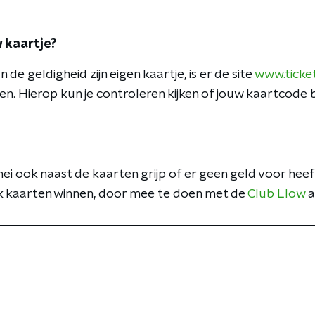
w kaartje?
n de geldigheid zijn eigen kaartje, is er de site
www.ticke
en. Hierop kun je controleren kijken of jouw kaartcode b
ei ook naast de kaarten grijp of er geen geld voor heef
k kaarten winnen, door mee te doen met de
Club Llow
a