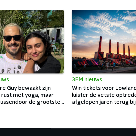
euws
3FM nieuws
e Guy bewaakt zijn
Win tickets voor Lowland
 rust met yoga, maar
luister de vetste optred
tussendoor de grootste
afgelopen jaren terug bi
n België af