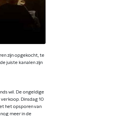
en zijn opgekocht, te
e juiste kanalen zijn
nds wil. De ongeldige
e verkoop. Dinsdag 10
et het opsporen van
s nog meer in de