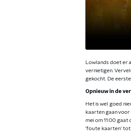
Lowlands doet er a
vernietigen. Vervel
gekocht. De eerste
Opnieuw in de ve
Het is wel goed ni
kaarten gaan voor 
mei om 11:00 gaat 
'foute kaarten' tot