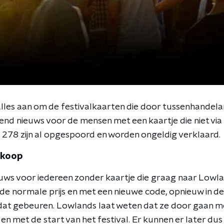
lles aan om de festivalkaarten die door tussenhandelar
end nieuws voor de mensen met een kaartje die niet via d
 278 zijn al opgespoord en worden ongeldig verklaard.
rkoop
euws voor iedereen zonder kaartje die graag naar Lowla
de normale prijs en met een nieuwe code, opnieuw in d
dat gebeuren. Lowlands laat weten dat ze door gaan m
 en met de start van het festival. Er kunnen er later du