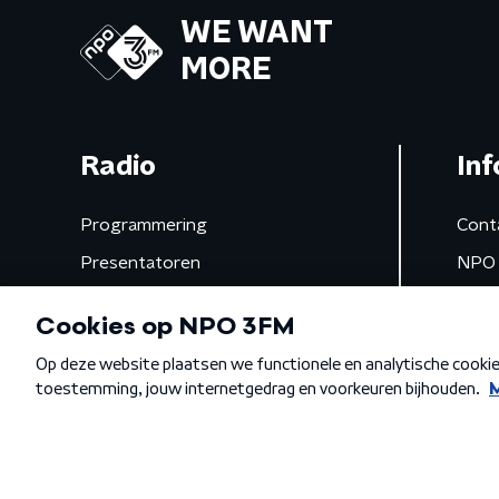
WE WANT
MORE
Radio
Inf
Programmering
Cont
Presentatoren
NPO 
Frequenties
App 
Gemist
Algemene voorwaarden
Privacybeleid