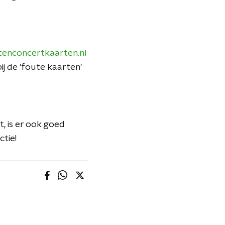
tenconcertkaarten.nl
ij de 'foute kaarten'
t, is er ook goed
ctie!