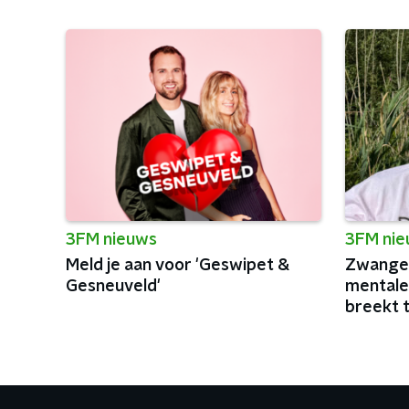
3FM nieuws
3FM ni
Meld je aan voor 'Geswipet &
Zwanger
Gesneuveld'
mentale
breekt 
podia va