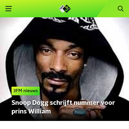
3FM nieuws
Snoop Dogg schrijft nummer voor
prins William