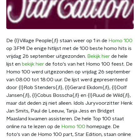
De {l}Village People{/l} staan weer op 1 in de
Homo 100
op 3FM! De enige hitlijst met de 100 beste homo hits is
vrijdag 26 september uitgezonden.
Bekijk hier
de hele
lijst en
bekijk hier
de foto's van het Homo 100 feest. De
Homo 100 werd uitgezonden op vrijdag 26 september
van 08:00 tot 18:00 uur. De lijst werd gepresenteerd
door {l}Rob Stenders{/l}, {l}Gerard Ekdom{/l}, {l}Dolf
Jansen{/l}, {l}Cobus Bosscha{/l} en {l}Ruud de Wild{/l},
maar dat deden zij niet alleen. Idols Juryvoorzitter Henk
Jan Smits, Paul de Leeuw, Tanja Jess en Bridget
Maasland kwamen assisteren. De hele Top 100 staat
online na te lezen op de
Homo 100
homepage. De
foto's van de Homo 100 part, Star Edition, staan online