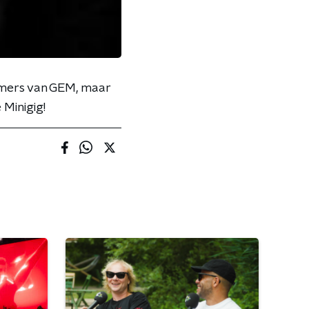
mmers van GEM, maar
 Minigig!