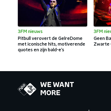
3FM nieuws
3FM ni
Pitbull verovert de GelreDome
Geen Bai
met iconische hits, motiverende
Zwarte 
quotes en zijn bald-e's
WE WANT
MORE