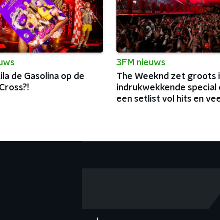
euws
3FM nieuws
la de Gasolina op de
The Weeknd zet groots 
Cross?!
indrukwekkende special 
een setlist vol hits en vee
charisma