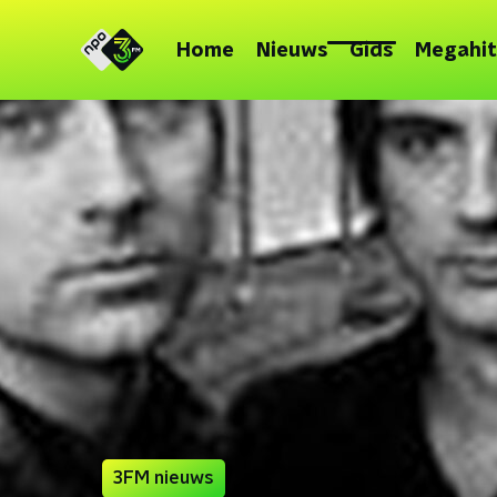
Home
Nieuws
Gids
Megahit
3FM nieuws