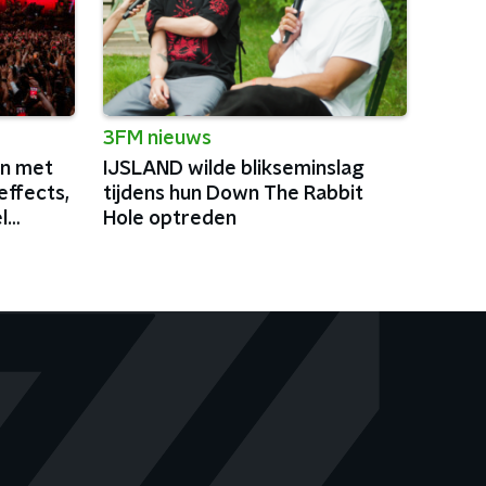
3FM nieuws
in met
IJSLAND wilde blikseminslag
effects,
tijdens hun Down The Rabbit
l
Hole optreden