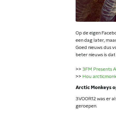
Op de eigen Faceb
een dag later, ma
Goed nieuws dus vo
beter nieuws is da
>>
3FM Presents Ar
>>
Hou arcticmonk
Arctic Monkeys o
3VOOR12 was er als 
geroepen.