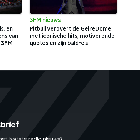
3FM nieuws
s, en
Pitbull verovert de GelreDome
ens van
met iconische hits, motiverende
j 3FM
quotes en zijn bald-e's
brief
het laatste radio nieuws?