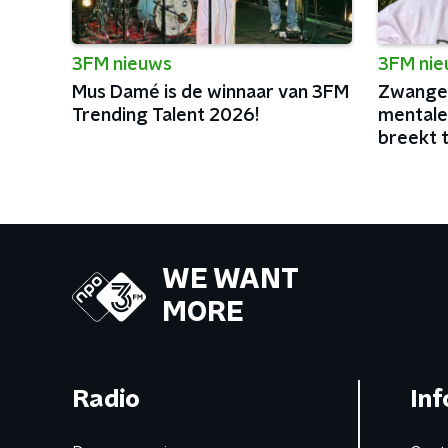
3FM nieuws
3FM ni
Mus Damé is de winnaar van 3FM
Zwanger
Trending Talent 2026!
mentale
breekt 
podia va
WE WANT
MORE
Radio
Inf