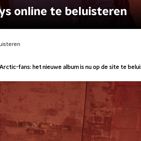
s online te beluisteren
uisteren
rctic-fans: het nieuwe album is nu op de site te belu