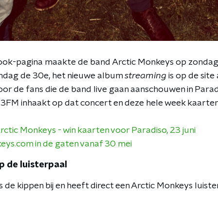
ook-pagina maakte de band Arctic Monkeys op zondag
andag de 30e, het nieuwe album
streaming
is op de sit
or de fans die de band live gaan aanschouwen in Paradi
t 3FM inhaakt op dat concert en deze hele week kaarte
ctic Monkeys - win kaarten voor Paradiso, 23 juni
eys.com in de gaten vanaf 30 mei
p de luisterpaal
de kippen bij en heeft direct een Arctic Monkeys luister