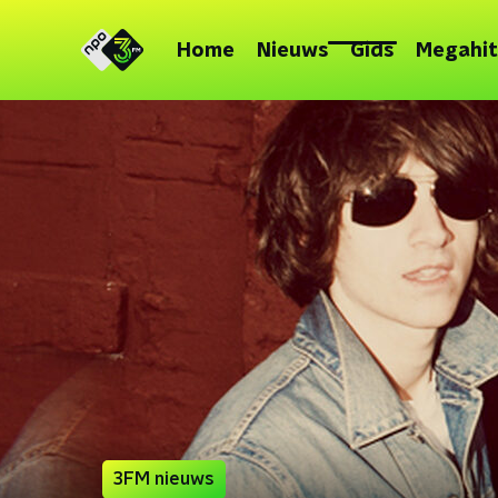
Home
Nieuws
Gids
Megahit
3FM nieuws