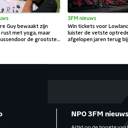
euws
3FM nieuws
e Guy bewaakt zijn
Win tickets voor Lowland
 rust met yoga, maar
luister de vetste optred
tussendoor de grootste
afgelopen jaren terug bi
n België af
o
NPO 3FM nieuws
Altijd op de hoogte van 