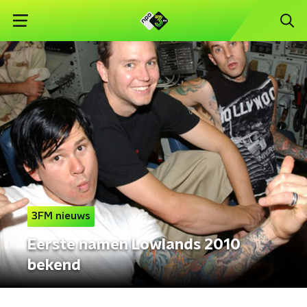
3FM nieuws
Eerste namen Lowlands 2010
bekend