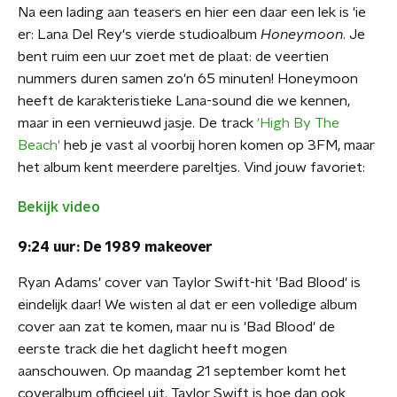
Na een lading aan teasers en hier een daar een lek is 'ie
er: Lana Del Rey's vierde studioalbum
Honeymoon
. Je
bent ruim een uur zoet met de plaat: de veertien
nummers duren samen zo'n 65 minuten! Honeymoon
heeft de karakteristieke Lana-sound die we kennen,
maar in een vernieuwd jasje. De track
'High By The
Beach'
heb je vast al voorbij horen komen op 3FM, maar
het album kent meerdere pareltjes. Vind jouw favoriet:
Bekijk video
9:24 uur: De 1989 makeover
Ryan Adams' cover van Taylor Swift-hit 'Bad Blood' is
eindelijk daar! We wisten al dat er een volledige album
cover aan zat te komen, maar nu is 'Bad Blood' de
eerste track die het daglicht heeft mogen
aanschouwen. Op maandag 21 september komt het
coveralbum officieel uit. Taylor Swift is hoe dan ook