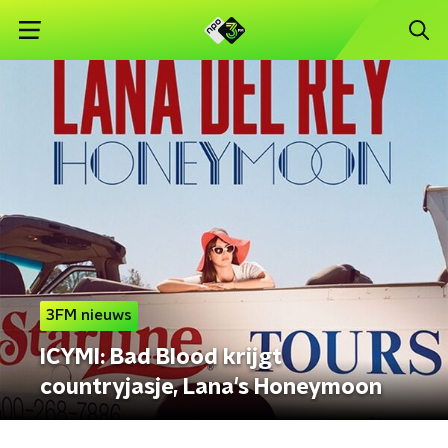
3FM nieuws
ICYMI: Bad Blood krijgt
countryjasje, Lana's Honeymoon