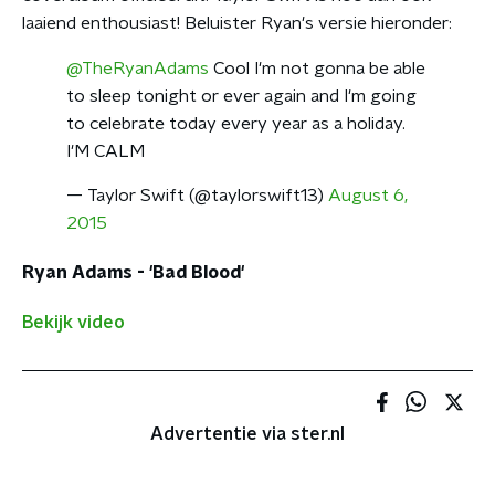
laaiend enthousiast! Beluister Ryan's versie hieronder:
@TheRyanAdams
Cool I'm not gonna be able
to sleep tonight or ever again and I'm going
to celebrate today every year as a holiday.
I'M CALM
— Taylor Swift (@taylorswift13)
August 6,
2015
Ryan Adams - 'Bad Blood'
Bekijk video
Advertentie via ster.nl