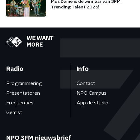
Mus Damé is de winnaar van 3FM
Trending Talent 2026!
WE WANT
MORE
Radio
Info
Programmering
Contact
Presentatoren
NPO Campus
Frequenties
App de studio
Gemist
NPO 3FM nieuwsbrief