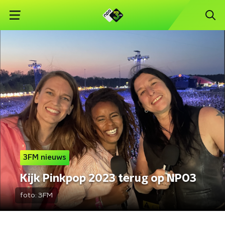
3FM nieuws
Kijk Pinkpop 2023 terug op NPO3
foto:
3FM