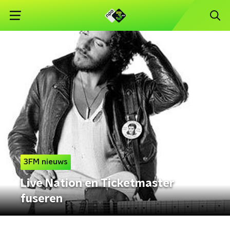
3FM nieuws
Live Nation en Ticketmaster
fuseren