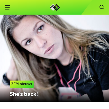
3FM nieuws
She's back!