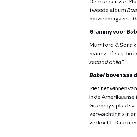
De mannen van Mum
tweede album
Bab
muziekmagazine
R
Grammy voor
Bab
Mumford & Sons kr
maar zelf beschouw
second child"
.
Babel
bovenaan 
Met het winnen van
in de Amerikaanse
Grammy's plaatsvon
verwachting zijn e
verkocht. Daarmee