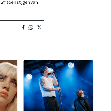
n
21
toen stijgen van