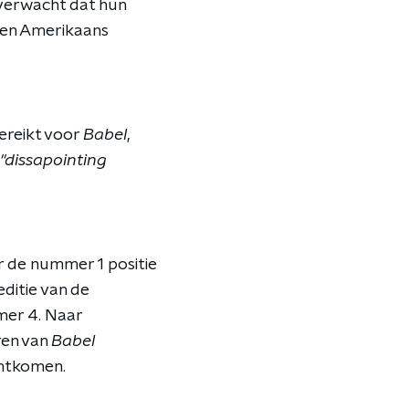
verwacht dat hun
gen Amerikaans
ereikt voor
Babel
,
"dissapointing
 de nummer 1 positie
ditie van de
mer 4. Naar
ren van
Babel
htkomen.