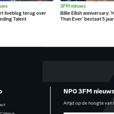
euws
3FM nieuws
et liveblog terug over
Billie Eilish anniversary: 
nding Talent
Than Ever' bestaat 5 jaar
o
NPO 3FM nieuws
Altijd op de hoogte van 
act
Campus