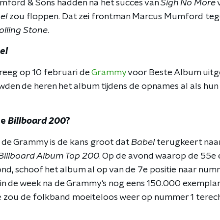
ford & Sons hadden na het succes van
Sigh No More
el
zou floppen. Dat zei frontman Marcus Mumford te
olling Stone
.
el
eeg op 10 februari de
Grammy
voor Beste Album uitg
den de heren het album tijdens de opnames al als hun
de
Billboard 200
?
 de Grammy is de kans groot dat
Babel
terugkeert naar
Billboard Album Top 200
. Op de avond waarop de 55e e
d, schoof het album al op van de 7e positie naar num
r in de week na de Grammy's nog eens 150.000 exempla
 zou de folkband moeiteloos weer op nummer 1 terec