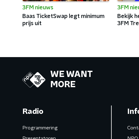
3FM nieuws
3FM ni
Baas TicketSwap legt minimum
Bekijk h
prijs uit
3FM Tre
WE WANT
MORE
Radio
Inf
Programmering
Cont
Presentatoren
NPO 