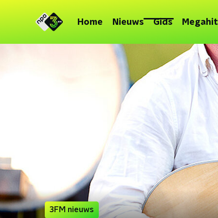
Home
Nieuws
Gids
Megahit
3FM nieuws