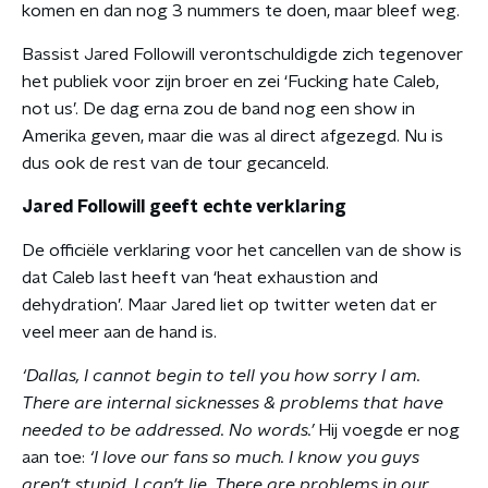
komen en dan nog 3 nummers te doen, maar bleef weg.
Bassist Jared Followill verontschuldigde zich tegenover
het publiek voor zijn broer en zei ‘Fucking hate Caleb,
not us’. De dag erna zou de band nog een show in
Amerika geven, maar die was al direct afgezegd. Nu is
dus ook de rest van de tour gecanceld.
Jared Followill geeft echte verklaring
De officiële verklaring voor het cancellen van de show is
dat Caleb last heeft van ‘heat exhaustion and
dehydration’. Maar Jared liet op twitter weten dat er
veel meer aan de hand is.
‘Dallas, I cannot begin to tell you how sorry I am.
There are internal sicknesses & problems that have
needed to be addressed. No words.’
Hij voegde er nog
aan toe:
‘I love our fans so much. I know you guys
aren't stupid. I can't lie. There are problems in our