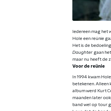
Iedereen mag het 
Hole een reünie ga
Het is de bedoelin
Daughter
gaan het
maar nu heeft de z
Voor de reünie
In 1994 kwam Hol
betekenen. Alleen 
album werd Kurt Co
maanden later ook b
band wel op tour g