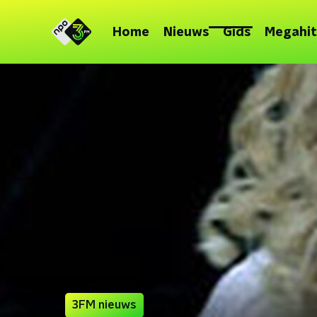
Home
Nieuws
Gids
Megahit
3FM nieuws