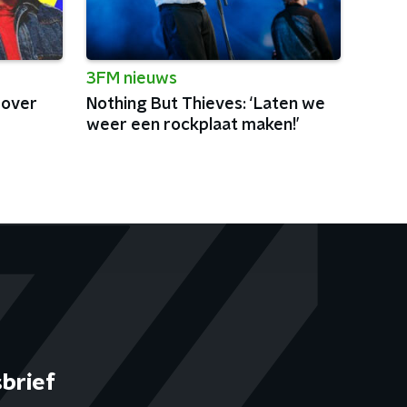
3FM nieuws
 over
Nothing But Thieves: ‘Laten we
weer een rockplaat maken!’
brief