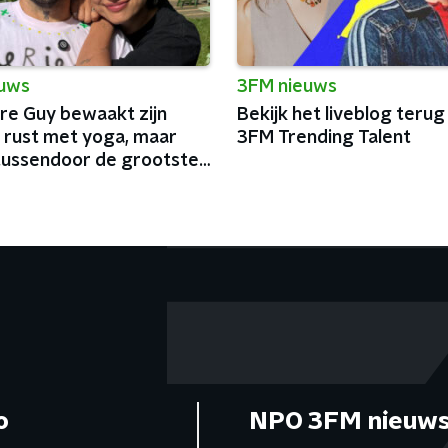
euws
3FM nieuws
e Guy bewaakt zijn
Bekijk het liveblog terug
 rust met yoga, maar
3FM Trending Talent
tussendoor de grootste
n België af
o
NPO 3FM nieuws