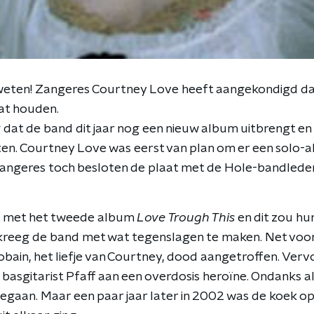
weten! Zangeres Courtney Love heeft aangekondigd d
at houden.
g dat de band dit jaar nog een nieuw album uitbrengt e
en. Courtney Love was eerst van plan om er een solo-
angeres toch besloten de plaat met de Hole-bandleden
e met het tweede album
Love Trough This
en dit zou h
kreeg de band met wat tegenslagen te maken. Net voor
bain, het liefje van Courtney, dood aangetroffen. Ver
asgitarist Pfaff aan een overdosis heroïne. Ondanks al
egaan. Maar een paar jaar later in 2002 was de koek op