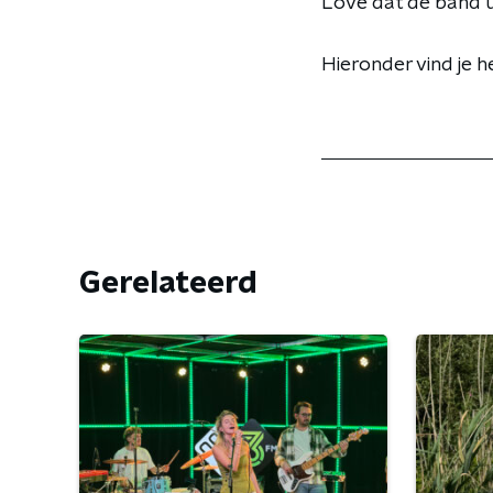
Love dat de band ui
Hieronder vind je 
Gerelateerd