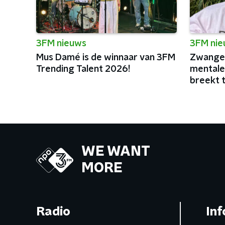
3FM nieuws
3FM ni
Mus Damé is de winnaar van 3FM
Zwanger
Trending Talent 2026!
mentale
breekt 
podia va
WE WANT
MORE
Radio
Inf