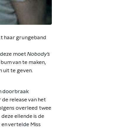
at haar grungeband
n deze moet
Nobody’s
album van te maken,
 uit te geven.
un doorbraak
 de release van het
volgens overleed twee
 deze ellende is de
 en vertelde Miss