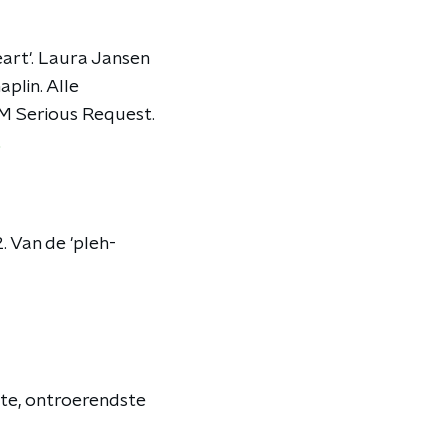
art'. Laura Jansen
plin. Alle
M Serious Request.
t
. Van de 'pleh-
ste, ontroerendste