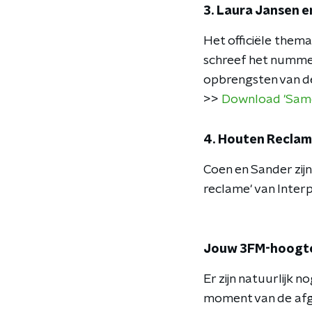
3. Laura Jansen e
Het officiële the
schreef het nummer
opbrengsten van d
>>
Download 'Same
4. Houten Reclam
Coen en Sander zijn
reclame' van Interp
Jouw 3FM-hoogte
Er zijn natuurlijk
moment van de afg