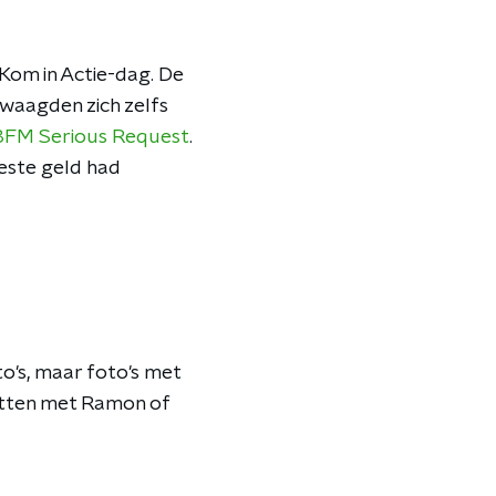
 Kom in Actie-dag. De
 waagden zich zelfs
3FM Serious Request
.
este geld had
's, maar foto's met
etten met Ramon of