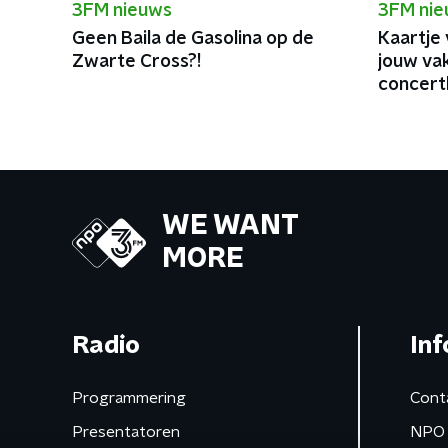
3FM nieuws
3FM ni
Geen Baila de Gasolina op de
Kaartje 
Zwarte Cross?!
jouw va
concert
WE WANT
MORE
Radio
Inf
Programmering
Cont
Presentatoren
NPO 