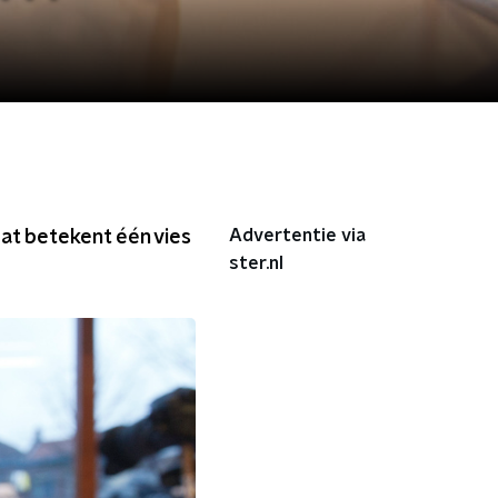
Advertentie via
dat betekent één vies
ster.nl