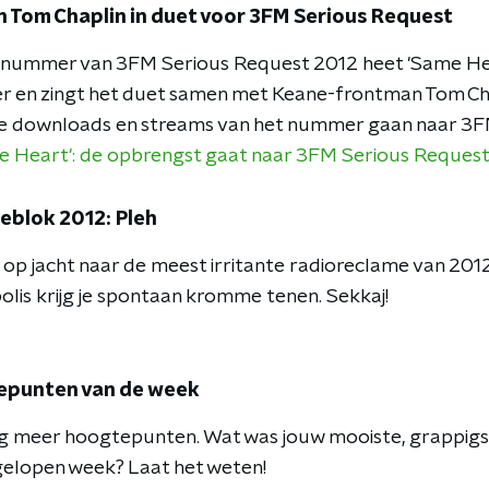
n Tom Chaplin in duet voor 3FM Serious Request
manummer van 3FM Serious Request 2012 heet 'Same He
 en zingt het duet samen met Keane-frontman Tom Cha
e downloads en streams van het nummer gaan naar 3F
 Heart': de opbrengst gaat naar 3FM Serious Reques
eblok 2012: Pleh
 op jacht naar de meest irritante radioreclame van 2012
olis krijg je spontaan kromme tenen. Sekkaj!
punten van de week
 nog meer hoogtepunten. Wat was jouw mooiste, grappig
elopen week? Laat het weten!