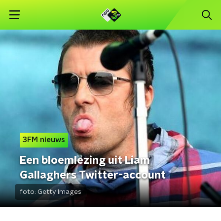
3FM nieuws
Een bloemlezing uit Liam
Gallaghers Twitter-account
foto:
Getty Images