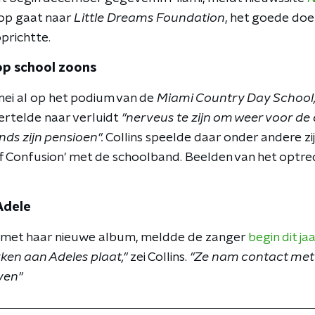
op gaat naar
Little Dreams Foundation
, het goede doe
prichtte.
 op school zoons
mei al op het podium van de
Miami Country Day School
ertelde naar verluidt
"nerveus te zijn om weer voor de 
nds zijn pensioen".
Collins speelde daar onder andere zijn
Of Confusion' met de schoolband. Beelden van het optre
 Adele
met haar nieuwe album,
meldde de zanger
begin dit ja
en aan Adeles plaat,"
zei Collins.
"Ze nam contact met 
ven"