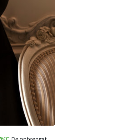
NME
. De opbrengst