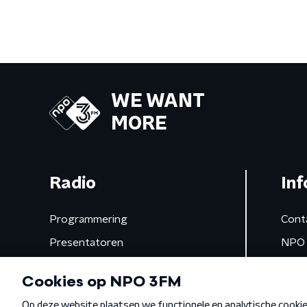
WE WANT
MORE
Radio
Inf
Programmering
Cont
Presentatoren
NPO 
Frequenties
App 
Gemist