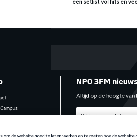
een setlist vol hits en vee
charisma
o
NPO 3FM nieuws
Altijd op de hoogte van 
act
Campus
de studio