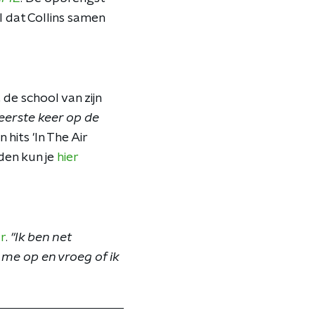
l dat Collins samen
,
de school van zijn
eerste keer op de
 hits 'In The Air
den kun je
hier
ar
.
"Ik ben net
me op en vroeg of ik