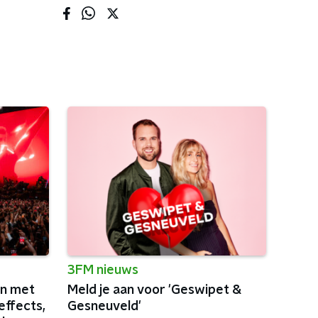
3FM nieuws
in met
Meld je aan voor 'Geswipet &
effects,
Gesneuveld'