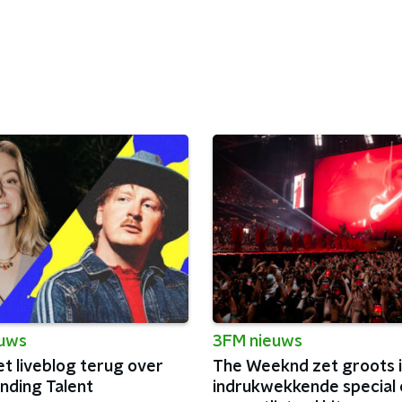
euws
3FM nieuws
et liveblog terug over
The Weeknd zet groots 
nding Talent
indrukwekkende special 