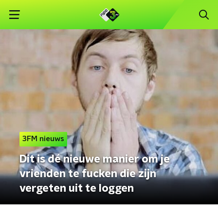
3FM nieuws
Dit is dé nieuwe manier om je
vrienden te fucken die zijn
vergeten uit te loggen