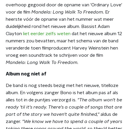
overhoop gegooid door de opname van 'Ordinary Love'
voor de film
Mandela: Long Walk To Freedom.
Er
heerste vóór de opname van het nummer wat meer
duidelijkheid rond het nieuwe album. Bassist Adam
Clayton
liet eerder zelfs weten
dat het nieuwe album 12
nummers zou bevatten, maar het schema van de band
veranderde toen filmproducent Harvey Weinstein hen
vroeg een soundtrack te schrijven voor de film
Mandela: Long Walk To Freedom.
Album nog niet af
De band is nog steeds bezig met het nieuwe, titelloze
album. En volgens zanger Bono is het album pas af als
alles tot in de puntjes verzorgd is.
"The album won't be
ready 'til it's ready. There's a couple of songs that are
part of the story we haven't quite finished,"
aldus de
zanger.
"We know we have to spend a couple of years
taking these songs around the world, so they'd better