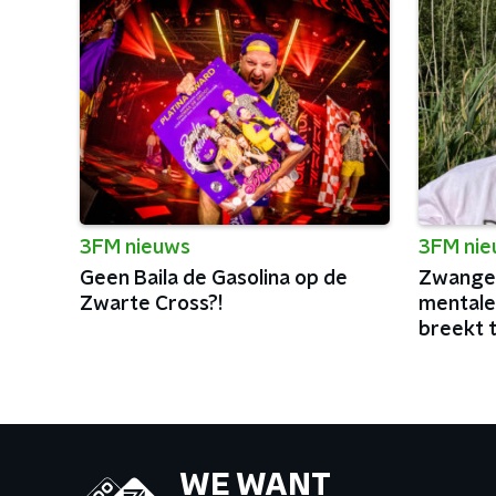
3FM nieuws
3FM ni
Geen Baila de Gasolina op de
Zwanger
Zwarte Cross?!
mentale
breekt 
podia va
WE WANT