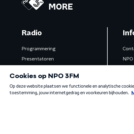
MORE
Radio
Inf
Programmering
Cont
Presentatoren
NPO 
Frequenties
App 
Gemist
Algemene voorwaarden
Privacybeleid