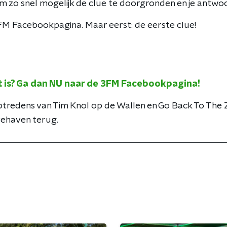
om zo snel mogelijk de clue te doorgronden en je antwoo
FM Facebookpagina. Maar eerst: de eerste clue!
t is? Ga dan NU naar de 3FM Facebookpagina!
optredens van Tim Knol op de Wallen en Go Back To The 
ehaven terug.