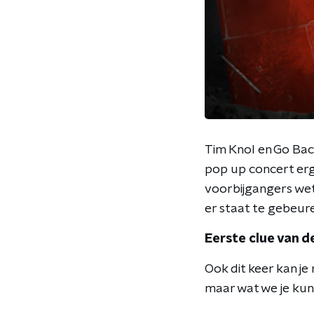
Tim Knol en Go Bac
pop up concert er
voorbijgangers wete
er staat te gebeur
Eerste clue van d
Ook dit keer kan je
maar wat we je kunn