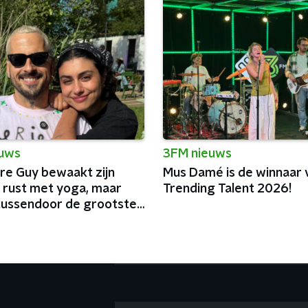
euws
3FM nieuws
e Guy bewaakt zijn
Mus Damé is de winnaar
 rust met yoga, maar
Trending Talent 2026!
tussendoor de grootste
n België af