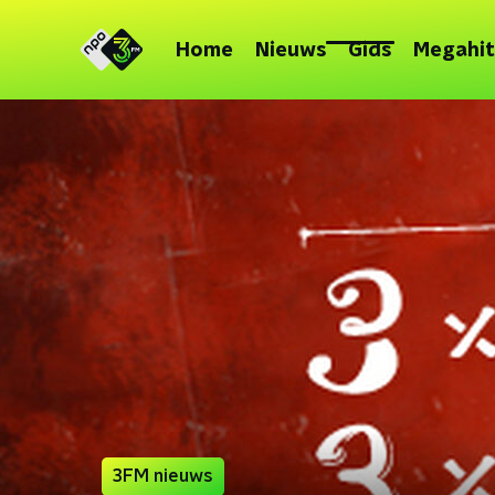
Home
Nieuws
Gids
Megahit
3FM nieuws