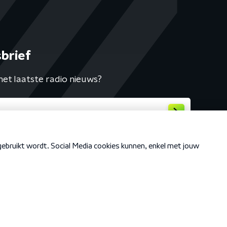
brief
het laatste radio nieuws?
Cookiebeleid