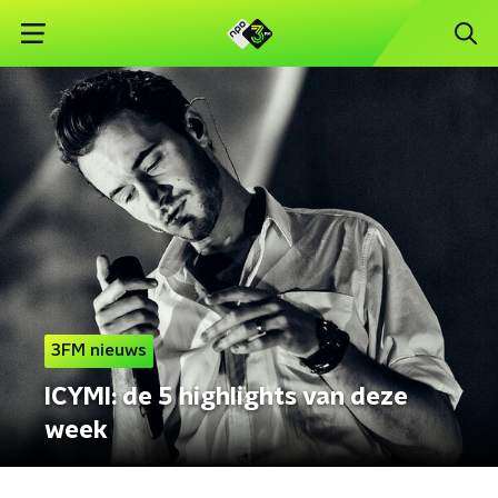
3FM nieuws
ICYMI: de 5 highlights van deze
week