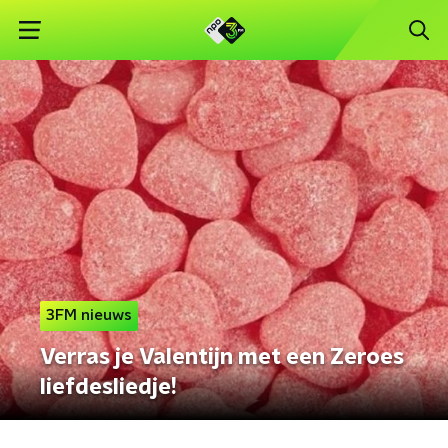
3FM nieuws
Verras je Valentijn met een Zeroes
liefdesliedje!