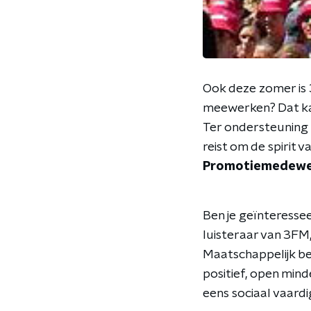
Ook deze zomer is 
meewerken? Dat k
Ter ondersteuning 
reist om de spirit 
Promotiemedewer
Ben je geïnteresse
luisteraar van 3FM,
Maatschappelijk bet
positief, open minde
eens sociaal vaardi