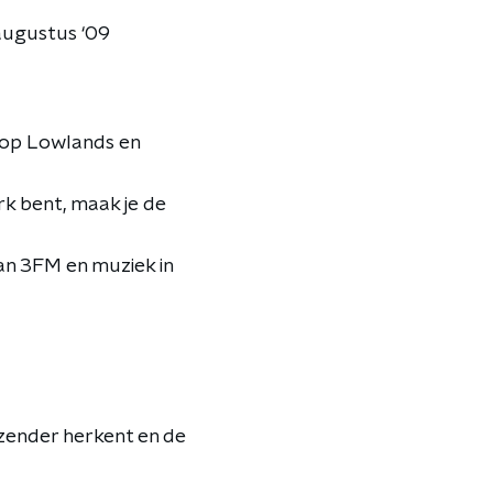
augustus ‘09
 op Lowlands en
rk bent, maak je de
an 3FM en muziek in
 zender herkent en de