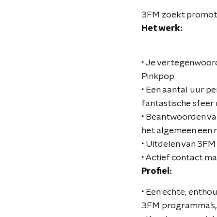
3FM zoekt promoti
Het werk:
• Je vertegenwoord
Pinkpop.
• Een aantal uur pe
fantastische sfeer 
• Beantwoorden van
het algemeen een 
• Uitdelen van 3F
• Actief contact m
Profiel:
• Een echte, enthou
3FM programma’s, D