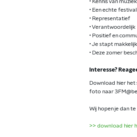
• Kennis van muzie
• Een echte festiva
• Representatief
• Verantwoordelijk
• Positief en commu
• Je stapt makkeli
• Deze zomer besch
Interesse? Reagee
Download hier het 
foto naar 3FM@be
Wij hopen je dan te
>> download hier h