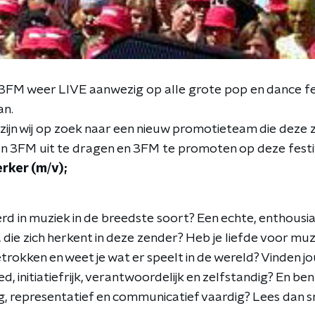
3FM weer LIVE aanwezig op alle grote pop en dance festi
an.
zijn wij op zoek naar een nieuw promotieteam die dez
van 3FM uit te dragen en 3FM te promoten op deze festi
ker (m/v);
erd in muziek in de breedste soort? Een echte, enthousi
 die zich herkent in deze zender? Heb je liefde voor muz
rokken en weet je wat er speelt in de wereld? Vinden jo
d, initiatiefrijk, verantwoordelijk en zelfstandig? En ben
g, representatief en communicatief vaardig? Lees dan s