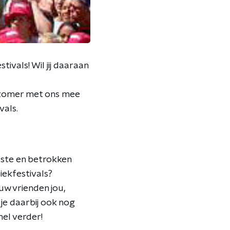
vals! Wil jij daaraan
e zomer met ons mee
vals.
aste en betrokken
iekfestivals?
uw vrienden jou,
 je daarbij ook nog
nel verder!