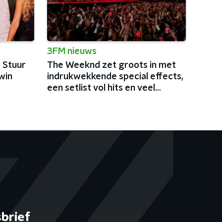
3FM nieuws
: Stuur
The Weeknd zet groots in met
win
indrukwekkende special effects,
een setlist vol hits en veel
charisma
brief