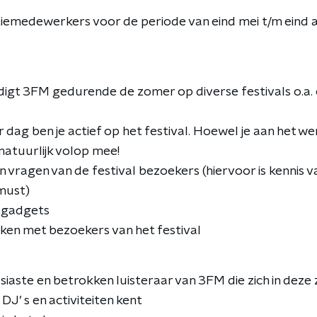
emedewerkers voor de periode van eind mei t/m eind 
igt 3FM gedurende de zomer op diverse festivals o.a.
r dag ben je actief op het festival. Hoewel je aan het we
natuurlijk volop mee!
 vragen van de festival bezoekers (hiervoor is kennis v
must)
M gadgets
aken met bezoekers van het festival
siaste en betrokken luisteraar van 3FM die zich in deze
J’ s en activiteiten kent