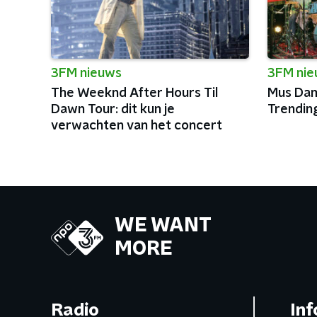
3FM nieuws
3FM ni
The Weeknd After Hours Til
Mus Dam
Dawn Tour: dit kun je
Trendin
verwachten van het concert
WE WANT
MORE
Radio
Inf