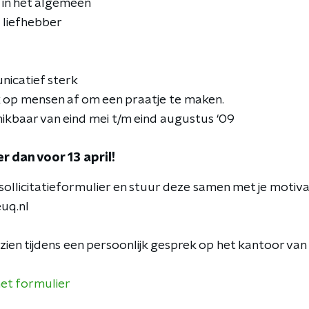
k in het algemeen
l liefhebber
nicatief sterk
jk op mensen af om een praatje te maken.
ikbaar van eind mei t/m eind augustus ‘09
r dan voor 13 april!
sollicitatieformulier en stuur deze samen met je motiva
uq.nl
 zien tijdens een persoonlijk gesprek op het kantoor v
et formulier