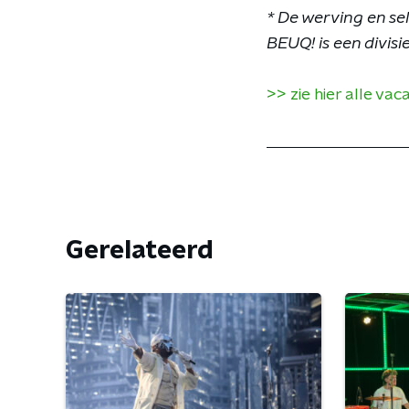
* De werving en se
BEUQ! is een divis
>> zie hier alle va
Gerelateerd