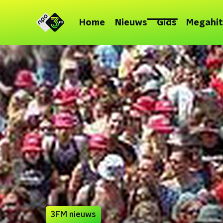
Home
Nieuws
Gids
Megahit
3FM nieuws