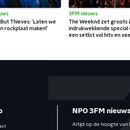
euws
3FM nieuws
 But Thieves: ‘Laten we
The Weeknd zet groots 
n rockplaat maken!’
indrukwekkende special 
een setlist vol hits en vee
charisma
o
NPO 3FM nieuws
Altijd op de hoogte van 
act