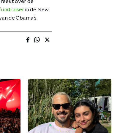
spreekt over de
fundraiser
in de New
van de Obama's.