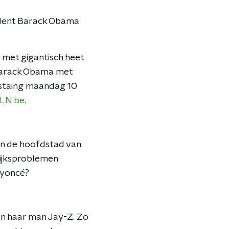
ident Barack Obama
 met gigantisch heet
 Barack Obama met
ostaing maandag 10
LN.be
.
In de hoofdstad van
lijksproblemen
eyoncé?
en haar man Jay-Z. Zo