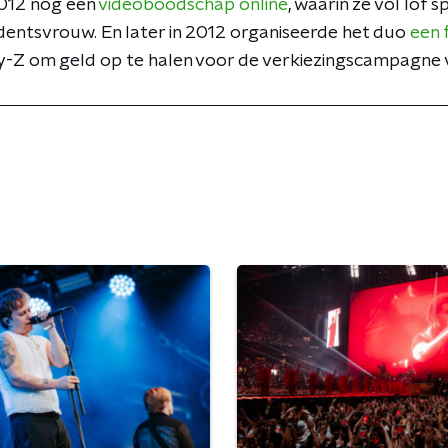
2012 nog een
videoboodschap online
, waarin ze vol lof 
entsvrouw. En later in 2012 organiseerde het duo
een 
y-Z om geld op te halen voor de verkiezingscampagne 