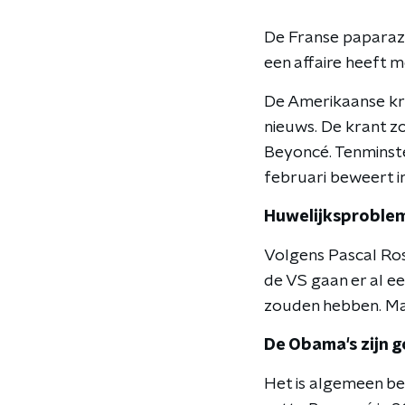
De Franse paparaz
een affaire heeft 
De Amerikaanse kra
nieuws. De krant z
Beyoncé. Tenminst
februari beweert in
Huwelijksproblem
Volgens Pascal Ros
de VS gaan er al e
zouden hebben. Ma
De Obama's zijn 
Het is algemeen be