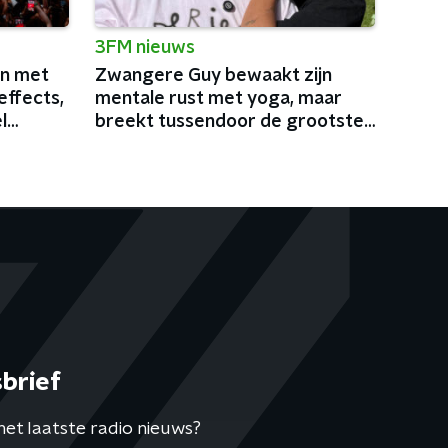
3FM nieuws
in met
Zwangere Guy bewaakt zijn
effects,
mentale rust met yoga, maar
l
breekt tussendoor de grootste
podia van België af
brief
het laatste radio nieuws?