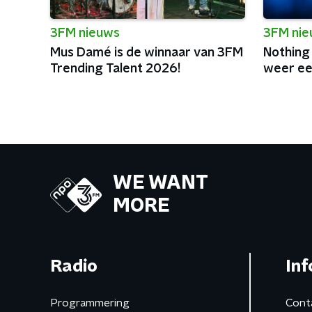
3FM nieuws
3FM ni
Mus Damé is de winnaar van 3FM
Nothing
Trending Talent 2026!
weer ee
WE WANT
MORE
Radio
Inf
Programmering
Cont