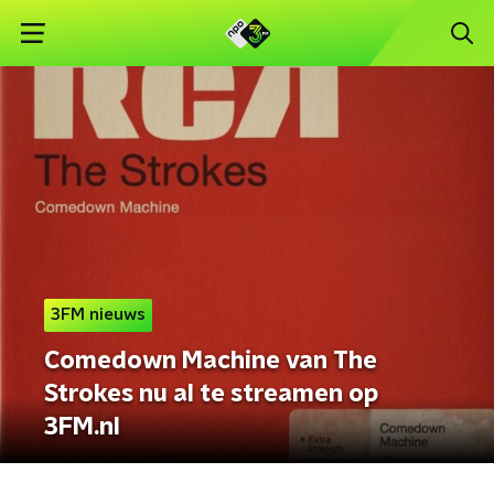
3FM nieuws
Comedown Machine van The
Strokes nu al te streamen op
3FM.nl