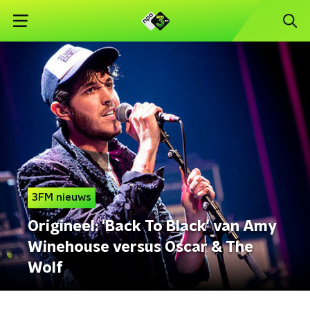
3FM nieuws
Origineel: 'Back To Black' van Amy
Winehouse versus Oscar & The
Wolf