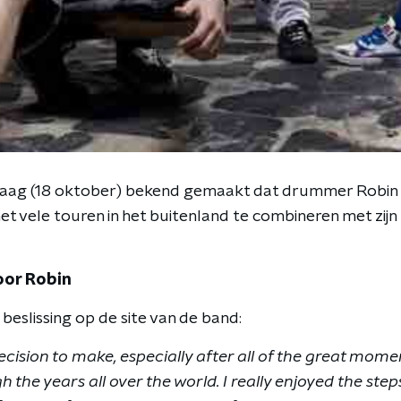
daag (18 oktober) bekend gemaakt dat drummer Robin e
het vele touren in het buitenland te combineren met zij
oor Robin
 beslissing op de site van de band:
decision to make, especially after all of the great mom
the years all over the world. I really enjoyed the st