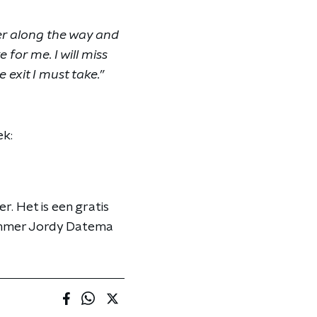
er along the way and
for me. I will miss
 exit I must take.”
ek:
r. Het is een gratis
rummer Jordy Datema