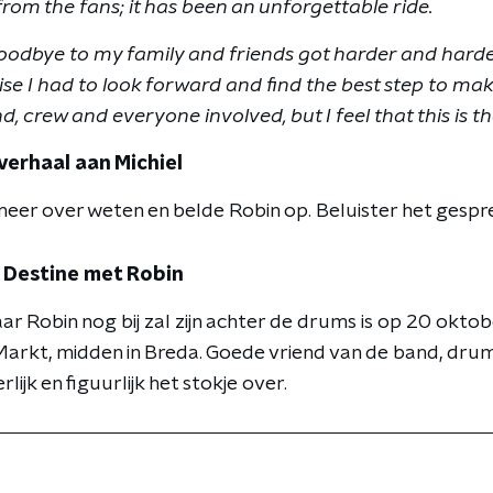
rom the fans; it has been an unforgettable ride.
oodbye to my family and friends got harder and hard
e I had to look forward and find the best step to make 
d, crew and everyone involved, but I feel that this is the
 verhaal aan Michiel
 meer over weten en belde Robin op. Beluister het gespr
 Destine met Robin
r Robin nog bij zal zijn achter de drums is op 20 oktobe
Markt, midden in Breda. Goede vriend van de band, d
ijk en figuurlijk het stokje over.