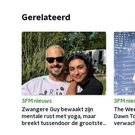
Gerelateerd
3FM nieuws
3FM ni
Zwangere Guy bewaakt zijn
The Wee
mentale rust met yoga, maar
Dawn Tou
breekt tussendoor de grootste
verwach
podia van België af