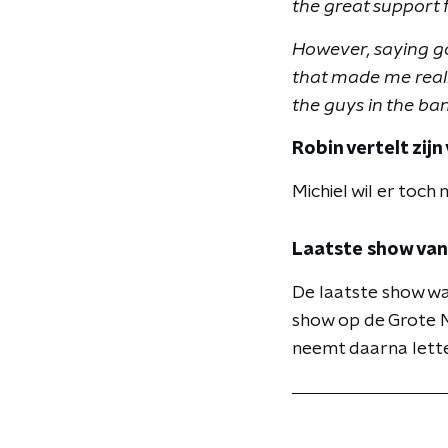
the great support f
However, saying g
that made me realis
the guys in the ban
Robin vertelt zijn
Michiel wil er toch
Laatste show van
De laatste show waa
show op de Grote 
neemt daarna letterl