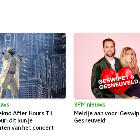
euws
3FM nieuws
knd After Hours Til
Meld je aan voor 'Geswip
r: dit kun je
Gesneuveld'
ten van het concert