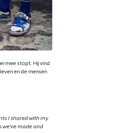
rmee stopt. Hij vind
n leven en de mensen
ents I shared with my
eps we’ve made and