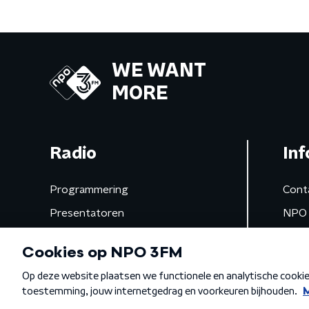
WE WANT
MORE
Radio
Inf
Programmering
Cont
Presentatoren
NPO 
Frequenties
App 
Gemist
Algemene voorwaarden
Privacybeleid