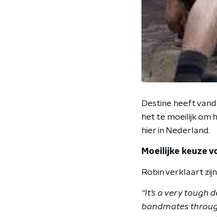
Destine heeft van
het te moeilijk om 
hier in Nederland.
Moeilijke keuze v
Robin verklaart zijn
“It’s a very tough 
bandmates through 