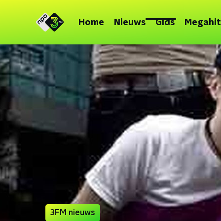
Home
Nieuws
Gids
Megahit
3FM nieuws