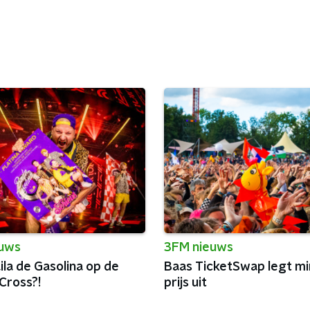
euws
3FM nieuws
la de Gasolina op de
Baas TicketSwap legt m
Cross?!
prijs uit