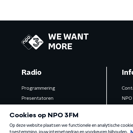
WE WANT
MORE
Radio
Inf
Programmering
Cont
Presentatoren
NPO 
Frequenties
App 
Gemist