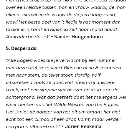
met lyrics erbij snap ik er niks van. Schijnt dus te gaan
over een relatie tussen man en vrouw waarbij de man
alleen seks wil en de vrouw de diepere laag zoekt,
wow! Het beste deel van ’t liedje is het moment dat
Drake erin komt en Rihanna zelf haar mond houdt.
Aanradertje dus ;-)"
- Sander Hoogendoorn
5. Desperado
"Alle Eagles-vibes die je verwacht bij een nummer
met deze titel, verpulvert Rihanna al na 8 seconden
met haar stem; de tekst stoer, slordig, half
uitsprekend zoals ze doet. Het is een vrij duistere
track, met een simpele synthesizer en drums op de
achtergrond. Wat dat betreft doet het me ergens wel
weer denken aan het Wilde Westen van the Eagles.
Het is niet dé banger van het album omdat het niet
echt tot een climax of een drop komt, maar verder
een prima album-track."
- Jorien Renkema