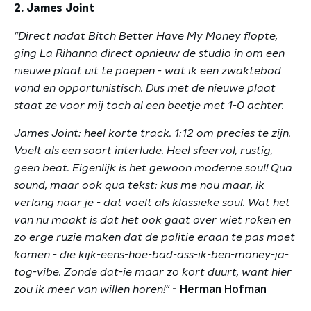
2. James Joint
"Direct nadat Bitch Better Have My Money flopte,
ging La Rihanna direct opnieuw de studio in om een
nieuwe plaat uit te poepen - wat ik een zwaktebod
vond en opportunistisch. Dus met de nieuwe plaat
staat ze voor mij toch al een beetje met 1-0 achter.
James Joint: heel korte track. 1:12 om precies te zijn.
Voelt als een soort interlude. Heel sfeervol, rustig,
geen beat. Eigenlijk is het gewoon moderne soul! Qua
sound, maar ook qua tekst: kus me nou maar, ik
verlang naar je - dat voelt als klassieke soul. Wat het
van nu maakt is dat het ook gaat over wiet roken en
zo erge ruzie maken dat de politie eraan te pas moet
komen - die kijk-eens-hoe-bad-ass-ik-ben-money-ja-
tog-vibe. Zonde dat-ie maar zo kort duurt, want hier
zou ik meer van willen horen!"
- Herman Hofman