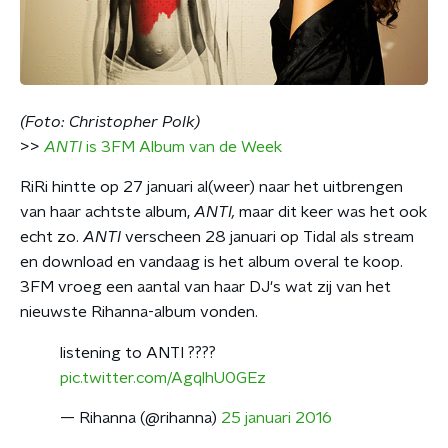
(Foto: Christopher Polk)
>>
ANTI
is 3FM Album van de Week
RiRi hintte op 27 januari al(weer) naar het uitbrengen
van haar achtste album,
ANTI,
maar dit keer was het ook
echt zo.
ANTI
verscheen 28 januari op Tidal als stream
en download en vandaag is het album overal te koop.
3FM vroeg een aantal van haar DJ's wat zij van het
nieuwste Rihanna-album vonden.
listening to ANTI ????
pic.twitter.com/AgqlhU0GEz
— Rihanna (@rihanna)
25 januari 2016