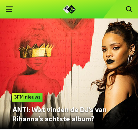
3FM nieuws
ANTI: Wat vinden de DJ's van
Rihanna's achtste album?