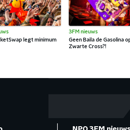
euws
3FM nieuws
cketSwap legt minimum
Geen Baila de Gasolina o
Zwarte Cross?!
o
NPO 3FM nieuws