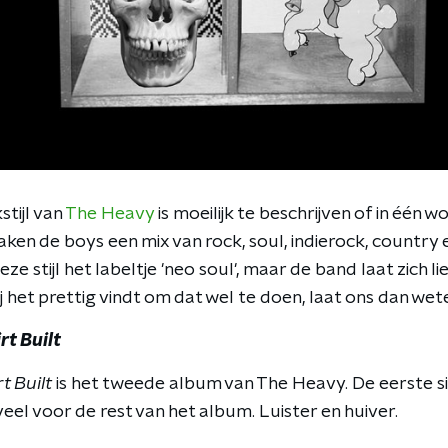
tijl van
The Heavy
is moeilijk te beschrijven of in één
ken de boys een mix van rock, soul, indierock, country
stijl het labeltje 'neo soul', maar de band laat zich lie
ij het prettig vindt om dat wel te doen, laat ons dan wete
rt Built
t Built
is het tweede album van The Heavy. De eerste s
el voor de rest van het album. Luister en huiver.