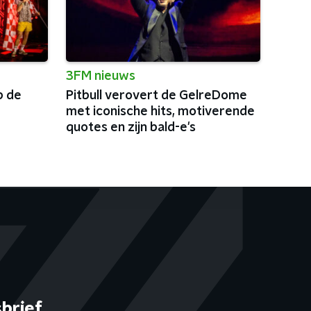
3FM nieuws
p de
Pitbull verovert de GelreDome
met iconische hits, motiverende
quotes en zijn bald-e's
brief