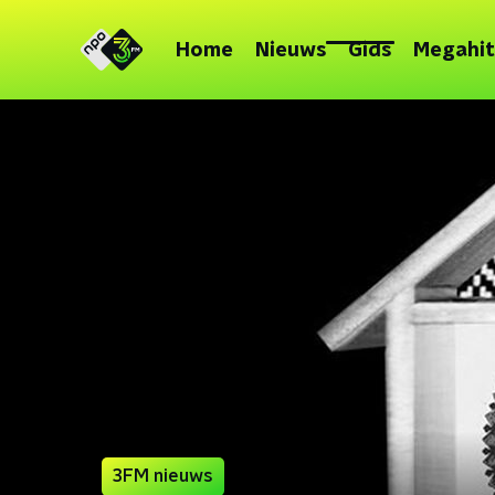
Home
Nieuws
Gids
Megahit
3FM nieuws