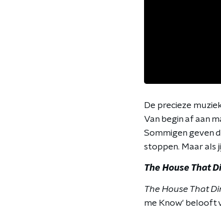
De precieze muzieks
Van begin af aan ma
Sommigen geven deze 
stoppen. Maar als j
The House That Di
The House That Dir
me Know' belooft ve