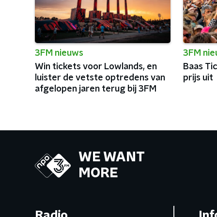
3FM nieuws
3FM ni
Win tickets voor Lowlands, en
Baas Ti
luister de vetste optredens van
prijs uit
afgelopen jaren terug bij 3FM
WE WANT
MORE
Radio
Inf