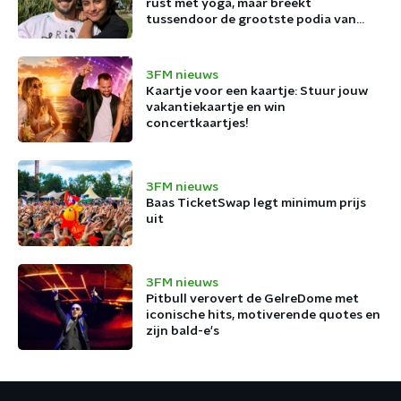
rust met yoga, maar breekt
tussendoor de grootste podia van
België af
3FM nieuws
Kaartje voor een kaartje: Stuur jouw
vakantiekaartje en win
concertkaartjes!
3FM nieuws
Baas TicketSwap legt minimum prijs
uit
3FM nieuws
Pitbull verovert de GelreDome met
iconische hits, motiverende quotes en
zijn bald-e's