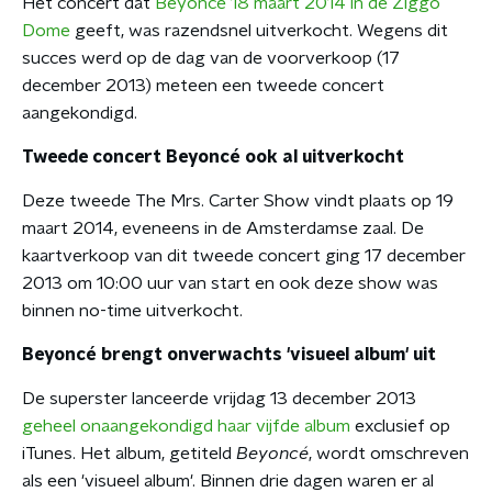
Het concert dat
Beyoncé 18 maart 2014 in de Ziggo
Dome
geeft, was razendsnel uitverkocht. Wegens dit
succes werd op de dag van de voorverkoop (17
december 2013) meteen een tweede concert
aangekondigd.
Tweede concert Beyoncé ook al uitverkocht
Deze tweede The Mrs. Carter Show vindt plaats op 19
maart 2014, eveneens in de Amsterdamse zaal. De
kaartverkoop van dit tweede concert ging 17 december
2013 om 10:00 uur van start en ook deze show was
binnen no-time uitverkocht.
Beyoncé brengt onverwachts 'visueel album' uit
De superster lanceerde vrijdag 13 december 2013
geheel onaangekondigd haar vijfde album
exclusief op
iTunes. Het album, getiteld
Beyoncé
, wordt omschreven
als een 'visueel album'. Binnen drie dagen waren er al