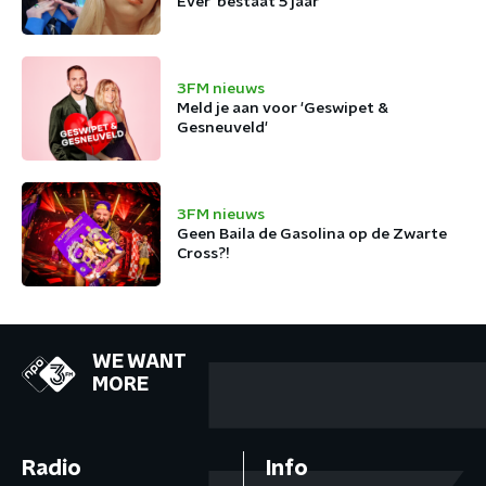
Ever' bestaat 5 jaar
3FM nieuws
Meld je aan voor 'Geswipet &
Gesneuveld'
3FM nieuws
Geen Baila de Gasolina op de Zwarte
Cross?!
WE WANT
MORE
Radio
Info