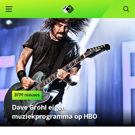
3FM nieuws
Dave Grohl eigen
muziekprogramma op HBO