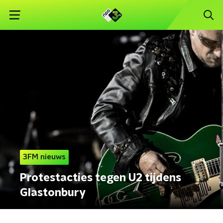
3FM nieuws
Protestacties tegen U2 tijdens
Glastonbury