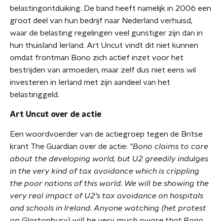
belastingontduiking. De band heeft namelijk in 2006 een
groot deel van hun bedrijf naar Nederland verhuisd,
waar de belasting regelingen veel gunstiger zijn dan in
hun thuisland IerIand. Art Uncut vindt dit niet kunnen
omdat frontman Bono zich actief inzet voor het
bestrijden van armoeden, maar zelf dus niet eens wil
investeren in Ierland met zijn aandeel van het
belastinggeld.
Art Uncut over de actie
Een woordvoerder van de actiegroep tegen de Britse
krant The Guardian over de actie:
"Bono claims to care
about the developing world, but U2 greedily indulges
in the very kind of tax avoidance which is crippling
the poor nations of this world. We will be showing the
very real impact of U2's tax avoidance on hospitals
and schools in Ireland. Anyone watching (het protest
op Glastonbury) will be very much aware that Bono